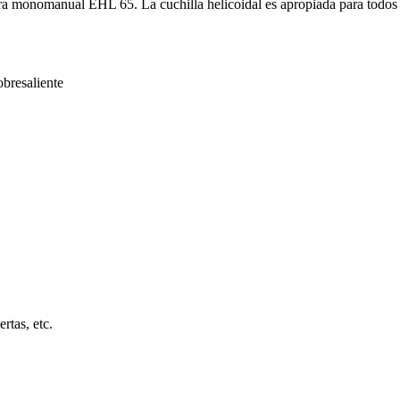
era monomanual EHL 65. La cuchilla helicoidal es apropiada para todos l
obresaliente
rtas, etc.