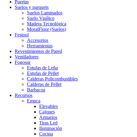
Puertas
Suelos y parquets
Suelos Laminados
Suelo Vinílico
Madera Tecnológica
MoralFloor (Suelos)
Festool
Accesorios
Herramientas
Revestimientos de Pared
Ventiladores
Fogosur
Estufas de Leña
Estufas de Pellet
Calderas Policombustibles
Calderas de Pellet
Barbacoa
Recursos
Emuca
Elevables
Cajones
Armarios
Tiras Led
Iluminación
Cocina