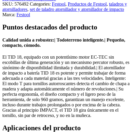
SKU:
576492
Categories:
Festool
,
Productos de Festool
,
taladros y
atornilladores
,
set de taladro atornillador y atornillador de impacto
Marca:
Festool
Puntos destacados del producto
Calidad unida a robustez:| Todoterreno inteligente.| Pequeño,
compacto, cómodo.
El TID 18, equipado con un potentísimo motor EC-TEC sin
escobillas de última generación y un mecanismo percutor robusto, es
sinónimo de disponibilidad ilimitada y durabilidad.| El atornillador
de impacto a batería TID 18 es potente y permite trabajar de forma
adecuada a cada material gracias a las tres velocidades. Inteligente:
El modo T para tornillos autorroscantes detecta el cambio de chapa a
madera y adapta automáticamente el número de revoluciones.| Su
perfecta ergonomía, el diseño compacto y el ligero peso de la
herramienta, de solo 960 gramos, garantizan un manejo excelente,
incluso durante trabajos prolongados o por encima de la cabeza.
Gracias al principio IMPACT, el TID 18 gira únicamente en el
tornillo, sin par de retroceso, y no en la muñeca.
Aplicaciones del producto