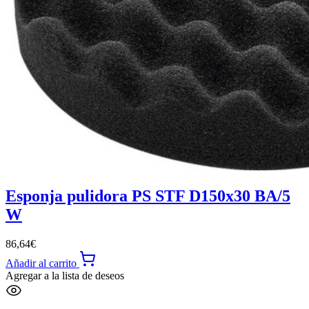
Esponja pulidora PS STF D150x30 BA/5
W
86,64
€
Añadir al carrito
Agregar a la lista de deseos