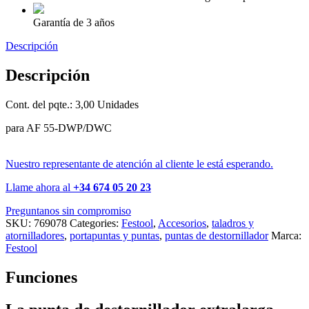
Garantía de 3 años
Descripción
Descripción
Cont. del pqte.: 3,00 Unidades
para AF 55-DWP/DWC
Nuestro representante de atención al cliente le está esperando.
Llame ahora al
+34 674 05 20 23
Preguntanos sin compromiso
SKU:
769078
Categories:
Festool
,
Accesorios
,
taladros y
atornilladores
,
portapuntas y puntas
,
puntas de destornillador
Marca:
Festool
Funciones