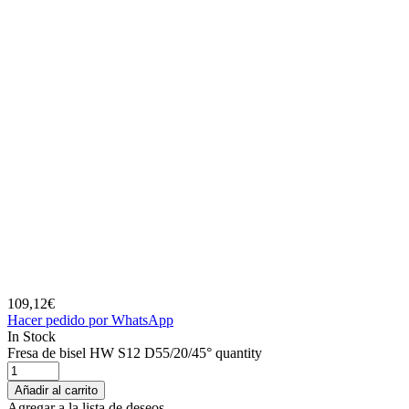
109,12
€
Hacer pedido por WhatsApp
In Stock
Fresa de bisel HW S12 D55/20/45° quantity
Añadir al carrito
Agregar a la lista de deseos